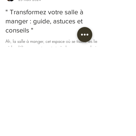
Laurie
23 mars 2024
" Transformez votre salle à
manger : guide, astuces et
conseils "
Ah, la salle à manger, cet espace où se tissent les liens,
où les délices se partagent et où chaque repas devient
une expérience...
Nous sommes ouverts
Du
Mardi au Samedi
10h-12h30 / 14h-18h30