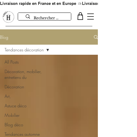
Livraison rapide en France et en Europe 
Blog
Tendances décoration
All Posts
Décoration, mobilier,
entretiens du
Décoration
Art,
Astuce déco
Mobilier
Blog déco
Tendances automne