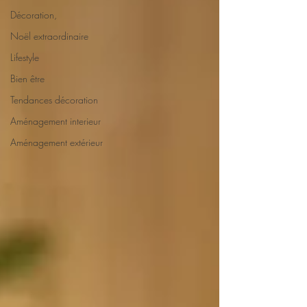
Décoration,
Noël extraordinaire
Lifestyle
Bien être
Tendances décoration
Aménagement interieur
Aménagement extérieur