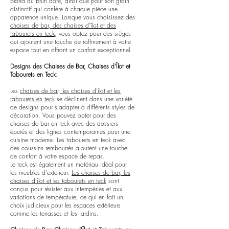
blond au brun doré, ainsi que pour son grain
distinctif qui confère à chaque pièce une
apparence unique. Lorsque vous choisissez des
chaises de bar, des chaises d'îlot et des
tabourets en teck
, vous optez pour des sièges
qui ajoutent une touche de raffinement à votre
espace tout en offrant un confort exceptionnel.
Designs des Chaises de Bar, Chaises d'Îlot et
Tabourets en Teck:
Les
chaises de bar, les chaises d'îlot et les
tabourets en teck
se déclinent dans une variété
de designs pour s'adapter à différents styles de
décoration. Vous pouvez opter pour des
chaises de bar en teck avec des dossiers
épurés et des lignes contemporaines pour une
cuisine moderne. Les tabourets en teck avec
des coussins rembourrés ajoutent une touche
de confort à votre espace de repas.
Le teck est également un matériau idéal pour
les meubles d'extérieur.
Les chaises de bar, les
chaises d'îlot et les tabourets en teck
sont
conçus pour résister aux intempéries et aux
variations de température, ce qui en fait un
choix judicieux pour les espaces extérieurs
comme les terrasses et les jardins.