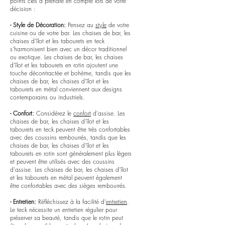
points clés à prendre en compte lors de votre
décision :
- Style de Décoration:
Pensez au
style
de votre
cuisine ou de votre bar. Les chaises de bar, les
chaises d'îlot et les tabourets en teck
s'harmonisent bien avec un décor traditionnel
ou exotique. Les chaises de bar, les chaises
d'îlot et les tabourets en rotin ajoutent une
touche décontractée et bohème, tandis que les
chaises de bar, les chaises d'îlot et les
tabourets en métal conviennent aux designs
contemporains ou industriels.
- Confort:
Considérez le
confort
d'assise. Les
chaises de bar, les chaises d'îlot et les
tabourets en teck peuvent être très confortables
avec des coussins rembourrés, tandis que les
chaises de bar, les chaises d'îlot et les
tabourets en rotin sont généralement plus légers
et peuvent être utilisés avec des coussins
d'assise. Les chaises de bar, les chaises d'îlot
et les tabourets en métal peuvent également
être confortables avec des sièges rembourrés.
- Entretien:
Réfléchissez à la facilité d'
entretien
.
Le teck nécessite un entretien régulier pour
préserver sa beauté, tandis que le rotin peut