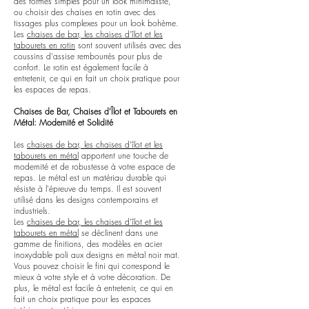
des formes simples pour un look minimaliste,
ou choisir des chaises en rotin avec des
tissages plus complexes pour un look bohème.
Les
chaises de bar, les chaises d'îlot et les
tabourets en rotin
sont souvent utilisés avec des
coussins d'assise rembourrés pour plus de
confort. Le rotin est également facile à
entretenir, ce qui en fait un choix pratique pour
les espaces de repas.
Chaises de Bar, Chaises d'Îlot et Tabourets en
Métal: Modernité et Solidité
Les
chaises de bar, les chaises d'îlot et les
tabourets en métal
apportent une touche de
modernité et de robustesse à votre espace de
repas. Le métal est un matériau durable qui
résiste à l'épreuve du temps. Il est souvent
utilisé dans les designs contemporains et
industriels.
Les
chaises de bar, les chaises d'îlot et les
tabourets en métal
se déclinent dans une
gamme de finitions, des modèles en acier
inoxydable poli aux designs en métal noir mat.
Vous pouvez choisir le fini qui correspond le
mieux à votre style et à votre décoration. De
plus, le métal est facile à entretenir, ce qui en
fait un choix pratique pour les espaces