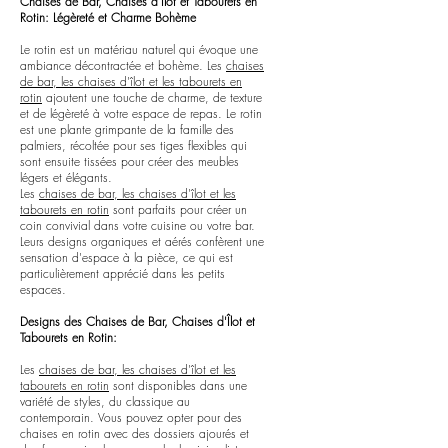
Chaises de Bar, Chaises d'Îlot et Tabourets en
Rotin: Légèreté et Charme Bohème
Le rotin est un matériau naturel qui évoque une
ambiance décontractée et bohème. Les
chaises
de bar, les chaises d'îlot et les tabourets en
rotin
ajoutent une touche de charme, de texture
et de légèreté à votre espace de repas. Le rotin
est une plante grimpante de la famille des
palmiers, récoltée pour ses tiges flexibles qui
sont ensuite tissées pour créer des meubles
légers et élégants.
Les
chaises de bar, les chaises d'îlot et les
tabourets en rotin
sont parfaits pour créer un
coin convivial dans votre cuisine ou votre bar.
Leurs designs organiques et aérés confèrent une
sensation d'espace à la pièce, ce qui est
particulièrement apprécié dans les petits
espaces.
Designs des Chaises de Bar, Chaises d'Îlot et
Tabourets en Rotin:
Les
chaises de bar, les chaises d'îlot et les
tabourets en rotin
sont disponibles dans une
variété de styles, du classique au
contemporain. Vous pouvez opter pour des
chaises en rotin avec des dossiers ajourés et