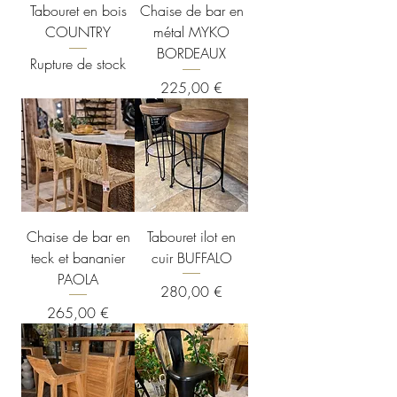
Tabouret en bois
Chaise de bar en
COUNTRY
métal MYKO
BORDEAUX
Rupture de stock
Prix
225,00 €
Chaise de bar en
Tabouret ilot en
teck et bananier
cuir BUFFALO
PAOLA
Prix
280,00 €
Prix
265,00 €