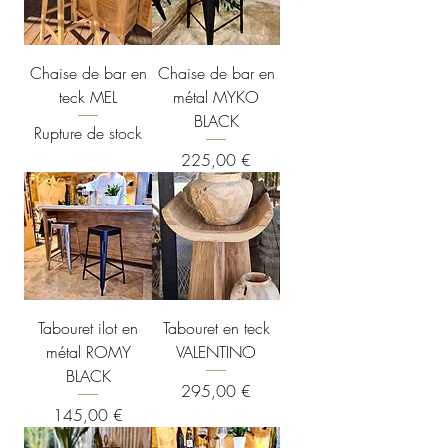
Chaise de bar en
Chaise de bar en
teck MEL
métal MYKO
BLACK
Rupture de stock
Prix
225,00 €
Tabouret ilot en
Tabouret en teck
métal ROMY
VALENTINO
BLACK
Prix
295,00 €
Prix
145,00 €