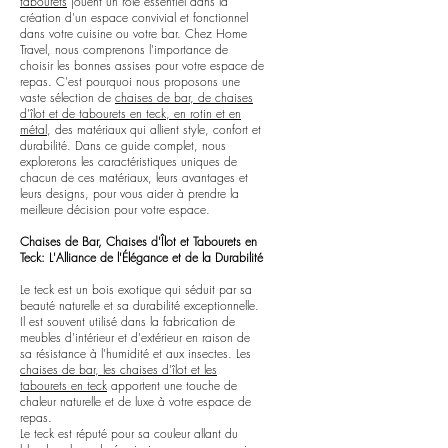
tabourets
jouent un rôle essentiel dans la
création d'un espace convivial et fonctionnel
dans votre cuisine ou votre bar. Chez Home
Travel, nous comprenons l'importance de
choisir les bonnes assises pour votre espace de
repas. C'est pourquoi nous proposons une
vaste sélection de
chaises de bar, de chaises
d'îlot et de tabourets en teck, en rotin et en
métal
, des matériaux qui allient style, confort et
durabilité. Dans ce guide complet, nous
explorerons les caractéristiques uniques de
chacun de ces matériaux, leurs avantages et
leurs designs, pour vous aider à prendre la
meilleure décision pour votre espace.
Chaises de Bar, Chaises d'Îlot et Tabourets en
Teck: L'Alliance de l'Élégance et de la Durabilité
Le teck est un bois exotique qui séduit par sa
beauté naturelle et sa durabilité exceptionnelle.
Il est souvent utilisé dans la fabrication de
meubles d'intérieur et d'extérieur en raison de
sa résistance à l'humidité et aux insectes. Les
chaises de bar, les chaises d'îlot et les
tabourets en teck
apportent une touche de
chaleur naturelle et de luxe à votre espace de
repas.
Le teck est réputé pour sa couleur allant du