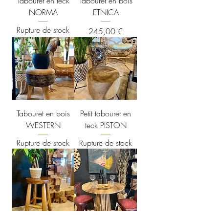
Tabouret en teck
Tabouret en bois
NORMA
ETNICA
Rupture de stock
Prix
245,00 €
Tabouret en bois
Petit tabouret en
WESTERN
teck PISTON
Rupture de stock
Rupture de stock