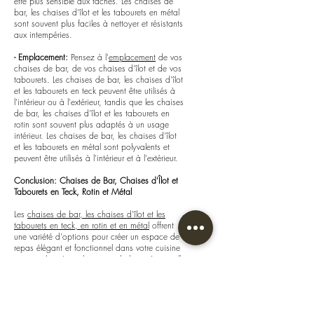
être plus sensible aux taches. Les chaises de
bar, les chaises d'îlot et les tabourets en métal
sont souvent plus faciles à nettoyer et résistants
aux intempéries.
- Emplacement:
Pensez à l'
emplacement
de vos
chaises de bar, de vos chaises d'îlot et de vos
tabourets. Les chaises de bar, les chaises d'îlot
et les tabourets en teck peuvent être utilisés à
l'intérieur ou à l'extérieur, tandis que les chaises
de bar, les chaises d'îlot et les tabourets en
rotin sont souvent plus adaptés à un usage
intérieur. Les chaises de bar, les chaises d'îlot
et les tabourets en métal sont polyvalents et
peuvent être utilisés à l'intérieur et à l'extérieur.
Conclusion: Chaises de Bar, Chaises d'Îlot et
Tabourets en Teck, Rotin et Métal
Les
chaises de bar, les chaises d'îlot et les
tabourets en teck, en rotin et en métal
offrent
une variété d'options pour créer un espace de
repas élégant et fonctionnel dans votre cuisine
ou votre bar. Le teck apporte la beauté naturelle
et la durabilité, le rotin ajoute une touche
bohème et légère, tandis que le métal offre
modernité et solidité. Votre choix dépendra de
vos préférences en matière de style, de confort