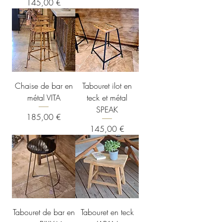
Prix
145,00 €
Chaise de bar en
Tabouret ilot en
métal VITA
teck et métal
SPEAK
Prix
185,00 €
Prix
145,00 €
Tabouret de bar en
Tabouret en teck