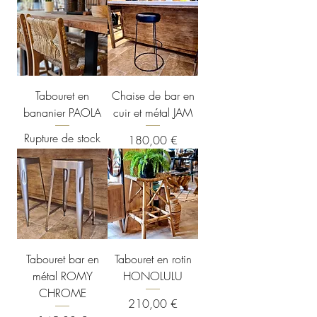
Tabouret en
Chaise de bar en
bananier PAOLA
cuir et métal JAM
Rupture de stock
Prix
180,00 €
Tabouret bar en
Tabouret en rotin
métal ROMY
HONOLULU
CHROME
Prix
210,00 €