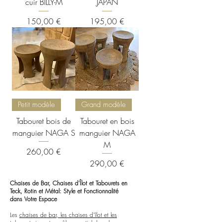
cuir BILLY-M
JAPAN
Prix
Prix
150,00 €
195,00 €
Petit modèle
Grand modèle
Tabouret bois de
Tabouret en bois
manguier NAGA S
manguier NAGA
M
Prix
260,00 €
Prix
290,00 €
Chaises de Bar, Chaises d'Îlot et Tabourets en
Teck, Rotin et Métal: Style et Fonctionnalité
dans Votre Espace
Les
chaises de bar, les chaises d'îlot et les