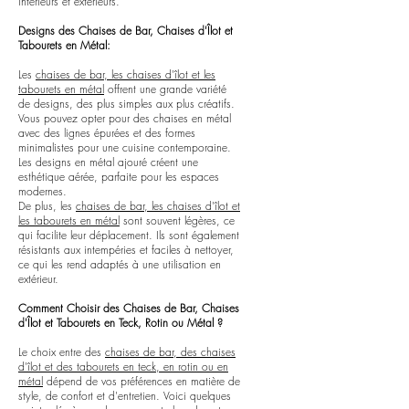
intérieurs et extérieurs.
Designs des Chaises de Bar, Chaises d'Îlot et
Tabourets en Métal:
Les
chaises de bar, les chaises d'îlot et les
tabourets en métal
offrent une grande variété
de designs, des plus simples aux plus créatifs.
Vous pouvez opter pour des chaises en métal
avec des lignes épurées et des formes
minimalistes pour une cuisine contemporaine.
Les designs en métal ajouré créent une
esthétique aérée, parfaite pour les espaces
modernes.
De plus, les
chaises de bar, les chaises d'îlot et
les tabourets en métal
sont souvent légères, ce
qui facilite leur déplacement. Ils sont également
résistants aux intempéries et faciles à nettoyer,
ce qui les rend adaptés à une utilisation en
extérieur.
Comment Choisir des Chaises de Bar, Chaises
d'Îlot et Tabourets en Teck, Rotin ou Métal ?
Le choix entre des
chaises de bar, des chaises
d'îlot et des tabourets en teck, en rotin ou en
métal
dépend de vos préférences en matière de
style, de confort et d'entretien. Voici quelques