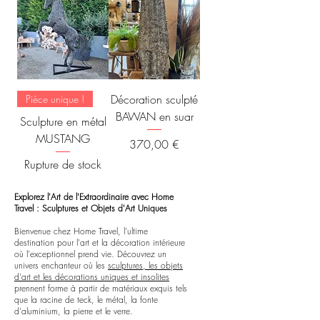
Décoration sculpté
Pièce unique !
BAWAN en suar
Sculpture en métal
MUSTANG
Prix
370,00 €
Rupture de stock
Explorez l'Art de l'Extraordinaire avec Home
Travel : Sculptures et Objets d'Art Uniques
Bienvenue chez Home Travel, l'ultime
destination pour l'art et la décoration intérieure
où l'exceptionnel prend vie. Découvrez un
univers enchanteur où les
sculptures, les objets
d'art et les décorations uniques et insolites
prennent forme à partir de matériaux exquis tels
que la racine de teck, le métal, la fonte
d'aluminium, la pierre et le verre.