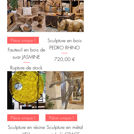
Sculpture en bois
Pièce unique !
PEDRO RHINO
Fauteuil en bois de
suar JASMINE
Prix
720,00 €
Rupture de stock
Pièce unique !
Pièce unique !
Sculpture en résine
Sculpture en métal