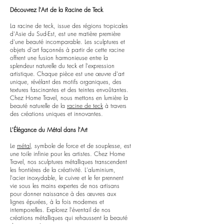
Découvrez l'Art de la Racine de Teck
La racine de teck, issue des régions tropicales
d'Asie du Sud-Est, est une matière première
d'une beauté incomparable. Les sculptures et
objets d'art façonnés à partir de cette racine
offrent une fusion harmonieuse entre la
splendeur naturelle du teck et l'expression
artistique. Chaque pièce est une œuvre d'art
unique, révélant des motifs organiques, des
textures fascinantes et des teintes envoûtantes.
Chez Home Travel, nous mettons en lumière la
beauté naturelle de la
racine de teck
à travers
des créations uniques et innovantes.
L'Élégance du Métal dans l'Art
Le
métal
, symbole de force et de souplesse, est
une toile infinie pour les artistes. Chez Home
Travel, nos sculptures métalliques transcendent
les frontières de la créativité. L'aluminium,
l'acier inoxydable, le cuivre et le fer prennent
vie sous les mains expertes de nos artisans
pour donner naissance à des œuvres aux
lignes épurées, à la fois modernes et
intemporelles. Explorez l'éventail de nos
créations métalliques qui rehaussent la beauté