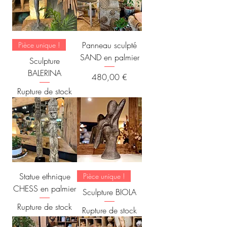
Panneau sculpté
Pièce unique !
SAND en palmier
Sculpture
BALERINA
Prix
480,00 €
Rupture de stock
Statue ethnique
Pièce unique !
CHESS en palmier
Sculpture BIOLA
Rupture de stock
Rupture de stock