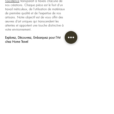
l'excellence
transparaît à travers chacune de
nos créations. Chaque pièce est le fruit d'un
travail méticuleux, de l'utilisation de matériaux
de première qualité et de l'expertise de nos
artisans. Notre objectif est de vous offrir des
œuvres d'art uniques qui transcendent les
attentes et apportent une touche distinctive à
votre environnement.
Explorez, Découvrez, Embarquez pour l'Art
chez Home Travel
Chez Home Travel, nous vous invitons à
explorer
notre univers artistique, à découvrir nos
créations uniques et à embarquer pour un
voyage à travers l'art et la décoration
intérieure. Chaque pièce de notre collection est
une invitation à la contemplation, une ode à la
beauté des maté
Décorations insolite
Nous sommes ouverts
Du
Mardi au Samedi