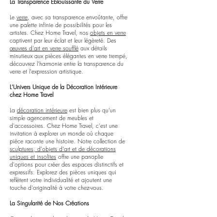
La Transparence Éblouissante du Verre
Le
verre
, avec sa transparence envoûtante, offre
une palette infinie de possibilités pour les
artistes. Chez Home Travel, nos
objets en verre
captivent par leur éclat et leur légèreté. Des
œuvres d'art en verre soufflé
aux détails
minutieux aux pièces élégantes en verre trempé,
découvrez l'harmonie entre la transparence du
verre et l'expression artistique.
L'Univers Unique de la Décoration Intérieure
chez Home Travel
La
décoration intérieure
est bien plus qu'un
simple agencement de meubles et
d'accessoires. Chez Home Travel, c'est une
invitation à explorer un monde où chaque
pièce raconte une histoire. Notre collection de
sculptures, d'objets d'art et de décorations
uniques et insolites
offre une panoplie
d'options pour créer des espaces distinctifs et
expressifs. Explorez des pièces uniques qui
reflètent votre individualité et ajoutent une
touche d'originalité à votre chez-vous.
La Singularité de Nos Créations