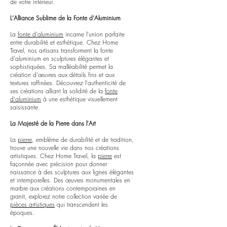
de votre intérieur.
L'Alliance Sublime de la Fonte d'Aluminium
La
fonte d'aluminium
incarne l'union parfaite
entre durabilité et esthétique. Chez Home
Travel, nos artisans transforment la fonte
d'aluminium en sculptures élégantes et
sophistiquées. Sa malléabilité permet la
création d'œuvres aux détails fins et aux
textures raffinées. Découvrez l'authenticité de
ses créations alliant la solidité de la
fonte
d'aluminium
à une esthétique visuellement
saisissante.
La Majesté de la Pierre dans l'Art
La
pierre
, emblème de durabilité et de tradition,
trouve une nouvelle vie dans nos créations
artistiques. Chez Home Travel, la
pierre
est
façonnée avec précision pour donner
naissance à des sculptures aux lignes élégantes
et intemporelles. Des œuvres monumentales en
marbre aux créations contemporaines en
granit, explorez notre collection variée de
pièces artistiques
qui transcendent les
époques.