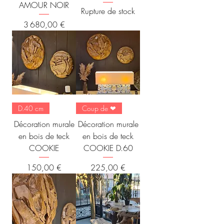
AMOUR NOIR
Rupture de stock
Prix
3 680,00 €
D.40 cm
Coup de ❤
Décoration murale
Décoration murale
en bois de teck
en bois de teck
COOKIE
COOKIE D.60
Prix
Prix
150,00 €
225,00 €