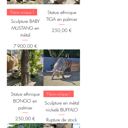
Statue ethnique
Pièce unique !
TIGA en palmier
Sculpture BABY
MUSTANG en
Prix
250,00 €
métal
Prix
7 900,00 €
Statue ethnique
Pièce unique !
BONGO en
Sculpture en métal
palmier
nickelé BUFFALO
Prix
250,00 €
Rupture de stock