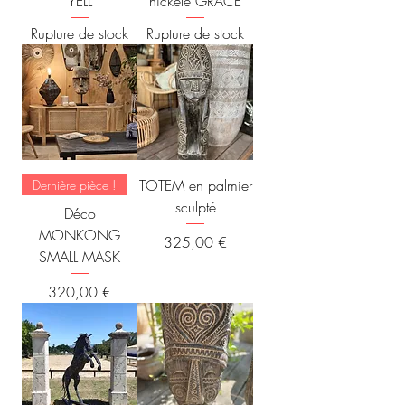
YELL
nickelé GRACE
Rupture de stock
Rupture de stock
TOTEM en palmier
Dernière pièce !
sculpté
Déco
MONKONG
Prix
325,00 €
SMALL MASK
Prix
320,00 €