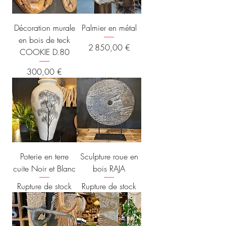
Décoration murale
Palmier en métal
en bois de teck
Prix
2 850,00 €
COOKIE D.80
Prix
300,00 €
Poterie en terre
Sculpture roue en
cuite Noir et Blanc
bois RAJA
Rupture de stock
Rupture de stock