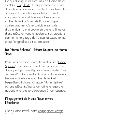
Ce qui distingue les créations de Home Travel,
c'est leur
singularité
. Chaque pièce est le fruit
d'une fusion harmonieuse entre la créativité des
artistes et la beauté des matériaux. Qu'il
s'agisse d'une sculpture enracinée dans la
racine de teck, d'une création métallique
contemporaine, d'une sculpture en fonte
d'aluminium, d'une œuvre en pierre raffinée ou
d'une pièce en verre étincelante, nos créations
sont un témoignage de l'artisanat exceptionnel
et de l'originalité de nos concepts.
Les "Home Spheres" : Trésors Uniques de Home
Travel
Parmi nos créations exceptionnelles, les "
Home
Spheres
" enracinées dans la racine de teck se
distinguent par leur élégance intemporelle. Ces
œuvres d'art incarnent la fusion parfaite entre la
beauté naturelle de la racine de teck et
l'expertise artistique. Chaque "
Home Sphere
"
est une pièce maîtresse qui attire le regard et
apporte une touche d'élégance à tout espace.
L'Engagement de Home Travel envers
l'Excellence
Chez Home Travel, notre
engagement envers