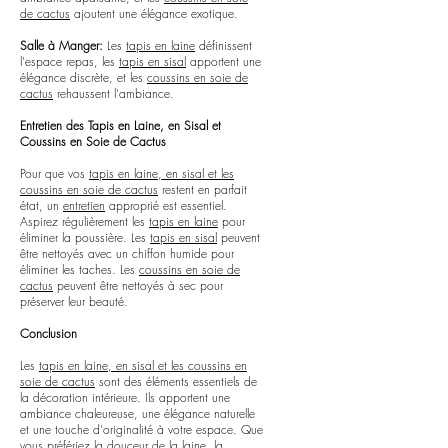
de cactus
ajoutent une élégance exotique.
Salle à Manger:
Les
tapis en laine
définissent
l'espace repas, les
tapis en sisal
apportent une
élégance discrète, et les
coussins en soie de
cactus
rehaussent l'ambiance.
Entretien des Tapis en Laine, en Sisal et
Coussins en Soie de Cactus
Pour que vos
tapis en laine, en sisal et les
coussins en soie de cactus
restent en parfait
état, un
entretien
approprié est essentiel.
Aspirez régulièrement les
tapis en laine
pour
éliminer la poussière. Les
tapis en sisal
peuvent
être nettoyés avec un chiffon humide pour
éliminer les taches. Les
coussins en soie de
cactus
peuvent être nettoyés à sec pour
préserver leur beauté.
Conclusion
Les
tapis en laine, en sisal et les coussins en
soie de cactus
sont des éléments essentiels de
la décoration intérieure. Ils apportent une
ambiance chaleureuse, une élégance naturelle
et une touche d'originalité à votre espace. Que
vous préfériez la douceur de la laine, la