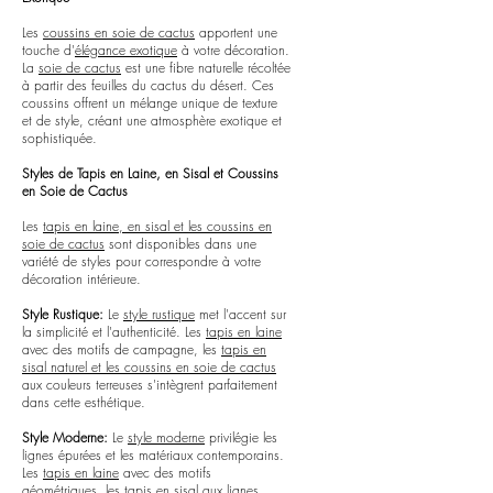
Les
coussins en soie de cactus
apportent une
touche d'
élégance exotique
à votre décoration.
La
soie de cactus
est une fibre naturelle récoltée
à partir des feuilles du cactus du désert. Ces
coussins offrent un mélange unique de texture
et de style, créant une atmosphère exotique et
sophistiquée.
Styles de Tapis en Laine, en Sisal et Coussins
en Soie de Cactus
Les
tapis en laine, en sisal et les coussins en
soie de cactus
sont disponibles dans une
variété de styles pour correspondre à votre
décoration intérieure.
Style Rustique:
Le
style rustique
met l'accent sur
la simplicité et l'authenticité. Les
tapis en laine
avec des motifs de campagne, les
tapis en
sisal naturel et les coussins en soie de cactus
aux couleurs terreuses s'intègrent parfaitement
dans cette esthétique.
Style Moderne:
Le
style moderne
privilégie les
lignes épurées et les matériaux contemporains.
Les
tapis en laine
avec des motifs
géométriques, les
tapis en sisal
aux lignes