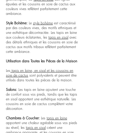
épurées et les coussins en soie de cactus aux
couleurs vives reflètent parfaitement cette
ambiance.
Style Bohème:
Le
style bohème
est caractérisé
par des couleurs vives, des motifs ethniques et
une esthétique décontractée. Les tapis en laine
aux couleurs éclatantes, les
tapis en sisal
avec
des détails ethniques et les coussins en soie de
cactus aux motifs tribaux reflètent parfaitement
cette ambiance.
Utilisation dans Toutes les Pièces de la Maison
Les
tapis en laine, en sisal et les coussins en
soie de cactus
sont polyvalents et peuvent être
utilisés dans toutes les pièces de la maison.
Salons:
Les tapis en laine ajoutent une touche
de confort sous vos pieds, tandis que les tapis
en sisal apportent une esthétique naturelle. Les
coussins en soie de cactus complètent votre
décoration.
Chambres à Coucher:
Les
tapis en laine
apportent une chaleur agréable sous vos pieds
au réveil, les
tapis en sisal
créent une
ambiance apaisante, et les
coussins en soie