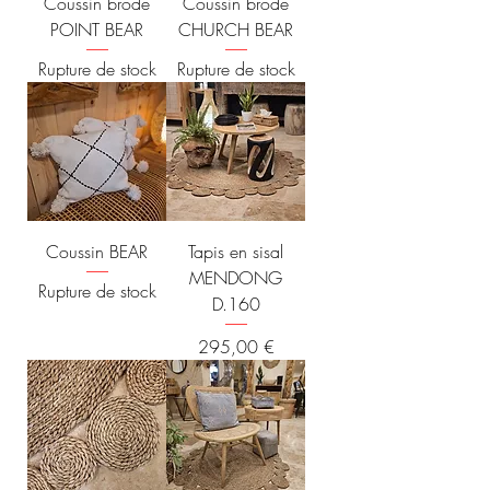
Coussin brodé
Coussin brodé
POINT BEAR
CHURCH BEAR
Rupture de stock
Rupture de stock
Coussin BEAR
Tapis en sisal
MENDONG
Rupture de stock
D.160
Prix
295,00 €