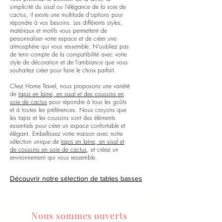
simplicité du sisal ou l'élégance de la soie de
cactus, il existe une multitude d'options pour
répondre à vos besoins. Les différents styles,
matériaux et motifs vous permettent de
personnaliser votre espace et de créer une
atmosphère qui vous ressemble. N'oubliez pas
de tenir compte de la compatibilité avec votre
style de décoration et de l'ambiance que vous
souhaitez créer pour faire le choix parfait.
Chez Home Travel, nous proposons une variété
de
tapis en laine, en sisal et des coussins en
soie de cactus
pour répondre à tous les goûts
et à toutes les préférences. Nous croyons que
les tapis et les coussins sont des éléments
essentiels pour créer un espace confortable et
élégant. Embellissez votre maison avec notre
sélection unique de
tapis en laine, en sisal et
de coussins en soie de cactus
, et créez un
environnement qui vous ressemble.
Découvrir notre sélection de tables basses
Nous sommes ouverts