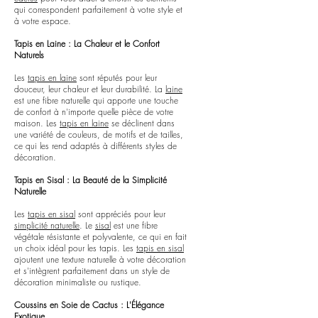
qui correspondent parfaitement à votre style et
à votre espace.
Tapis en Laine : La Chaleur et le Confort
Naturels
Les
tapis en laine
sont réputés pour leur
douceur, leur chaleur et leur durabilité. La
laine
est une fibre naturelle qui apporte une touche
de confort à n'importe quelle pièce de votre
maison. Les
tapis en laine
se déclinent dans
une variété de couleurs, de motifs et de tailles,
ce qui les rend adaptés à différents styles de
décoration.
Tapis en Sisal : La Beauté de la Simplicité
Naturelle
Les
tapis en sisal
sont appréciés pour leur
simplicité naturelle
. Le
sisal
est une fibre
végétale résistante et polyvalente, ce qui en fait
un choix idéal pour les tapis. Les
tapis en sisal
ajoutent une texture naturelle à votre décoration
et s'intègrent parfaitement dans un style de
décoration minimaliste ou rustique.
Coussins en Soie de Cactus : L'Élégance
Exotique