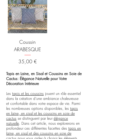
Coussin
ARABESQUE
Prix
35,00 €
Tapis en Laine, en Sisal et Coussins en Soie de
Cactus: Élégance Naturelle pour Votre
Décoration Intérieure
Les
tapis et les coussins
jouent un rôle essentiel
dans la création d'une ambiance chaleureuse
et confortable dans votre espace de vie. Parmi
les nombreuses options disponibles, les
tapis
en laine, en sisal et les coussins en soie de
cactus
se distinguent par leur
élégance
naturelle
. Dans cet article, nous explorerons en
profondeur ces différentes facettes des
tapis en
laine, en sisal et des coussins en soie de
cactus
pour vous aider à choisir les éléments