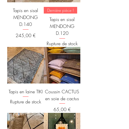
Tapis en sisal
Dernière pièce !
MENDONG
Tapis en sisal
D.140
MENDONG
D.120
Prix
245,00 €
Rupture de stock
Tapis en laine TIKI
Coussin CACTUS
en soie de cactus
Rupture de stock
Prix
65,00 €