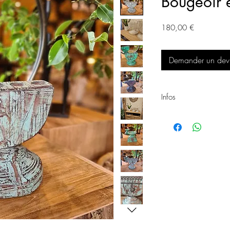
Bougeoir 
Prix
180,00 €
Demander un devis
Infos
Bougeoir SEMOIR
Matière: Teck
Hauteur: 25cm
Réf: 1386