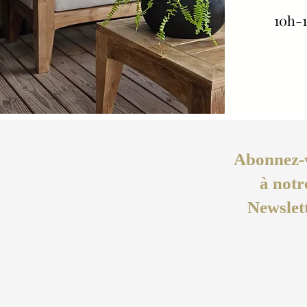
10h-1
Abonnez-
à notr
Newslet