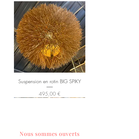
Suspension en rotin BIG SPIKY
Prix
495,00 €
Nous sommes ouverts