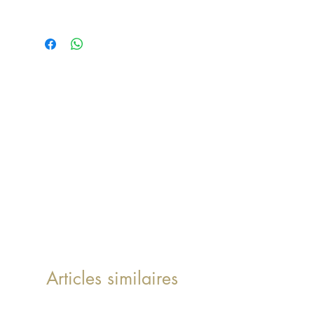
Lanterne ZAO MEDIUM
Matière : Métal + verre
Couleur : noir
Dimensions : H60x21x21cm
Exposition : intérieur ou extérieur
Ref : 1883
Articles similaires