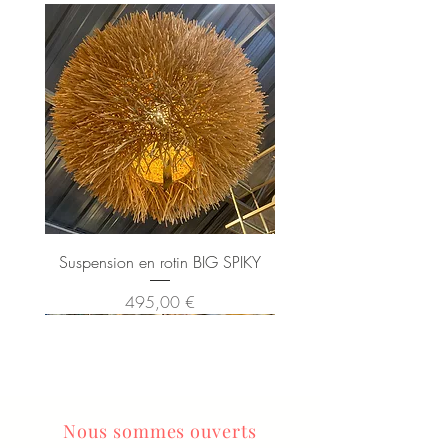
Suspension en rotin BIG SPIKY
Prix
495,00 €
Nous sommes ouverts