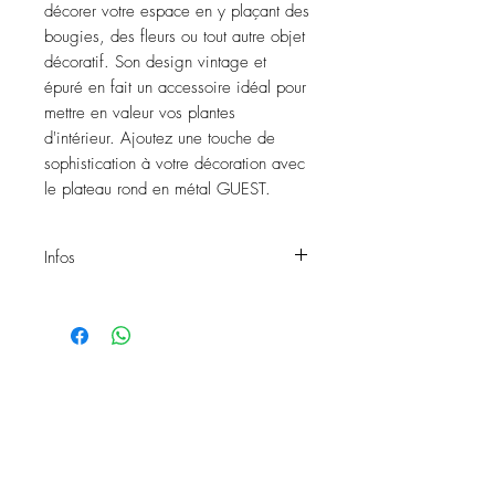
décorer votre espace en y plaçant des
bougies, des fleurs ou tout autre objet
décoratif. Son design vintage et
épuré en fait un accessoire idéal pour
mettre en valeur vos plantes
d'intérieur. Ajoutez une touche de
sophistication à votre décoration avec
le plateau rond en métal GUEST.
Infos
Plateau GUEST
Matière: Métal
Diamètre: 44 cm
Forme: Rond
Existe également en carrée
ici
!
Réf: 114