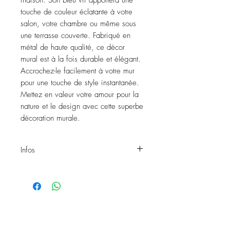
maison. Son bleu vif apportera une 
touche de couleur éclatante à votre 
salon, votre chambre ou même sous 
une terrasse couverte. Fabriqué en 
métal de haute qualité, ce décor 
mural est à la fois durable et élégant. 
Accrochez-le facilement à votre mur 
pour une touche de style instantanée. 
Mettez en valeur votre amour pour la 
nature et le design avec cette superbe 
décoration murale.
Infos
Décoration murale NYMPHE
Matière: Métal
Couleur: Bleu
Diamètre: 130cm
Exposition: Intérieur
Réf: 60