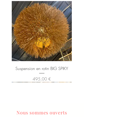
Suspension en rotin BIG SPIKY
Prix
495,00 €
Nous sommes ouverts