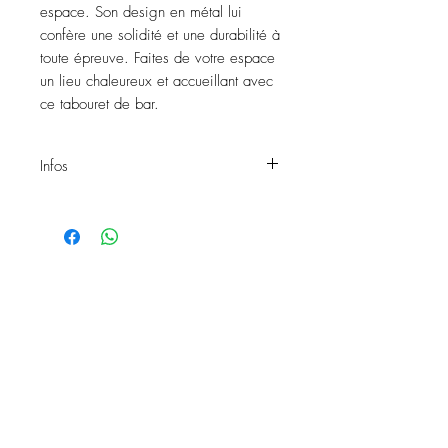
espace. Son design en métal lui
confère une solidité et une durabilité à
toute épreuve. Faites de votre espace
un lieu chaleureux et accueillant avec
ce tabouret de bar.
Infos
Tabouret de bar ROMY BLACK
Matière: Métal
Couleur: Noire
Hauteur: 70cm
Existe en deux couleurs
Exposition: Intérieur et extérieur
Réf: 1177