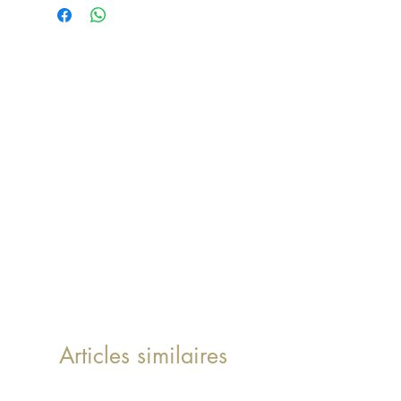
Matière: Teck
Dimensions: L.26xl.17xh16cm
Réf: 1511
Articles similaires