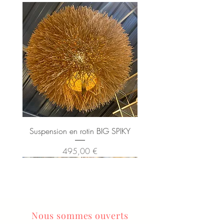
Suspension en rotin BIG SPIKY
Prix
495,00 €
Nous sommes ouverts