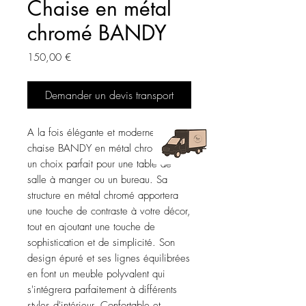
Chaise en métal
chromé BANDY
Prix
150,00 €
Demander un devis transport
A la fois élégante et moderne, la
chaise BANDY en métal chromé est
un choix parfait pour une table de
salle à manger ou un bureau. Sa
structure en métal chromé apportera
une touche de contraste à votre décor,
tout en ajoutant une touche de
sophistication et de simplicité. Son
design épuré et ses lignes équilibrées
en font un meuble polyvalent qui
s'intégrera parfaitement à différents
styles d'intérieur. Confortable et