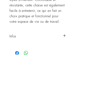
résistante, cette chaise est également
facile à entretenir, ce qui en fait un
choix pratique et fonctionnel pour
votre espace de vie ou de travail.
Infos
Chaise BANDY
Matière: Métal chromé
Hauteur assise: 46 cm
Réf: 245