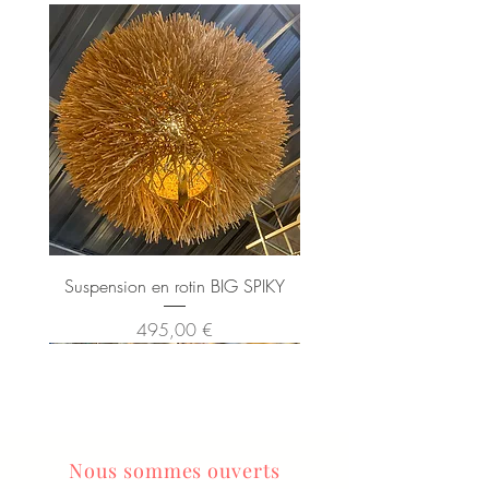
Suspension en rotin BIG SPIKY
Prix
495,00 €
Nous sommes ouverts