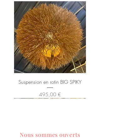
Suspension en rotin BIG SPIKY
Prix
495,00 €
Nous sommes ouverts