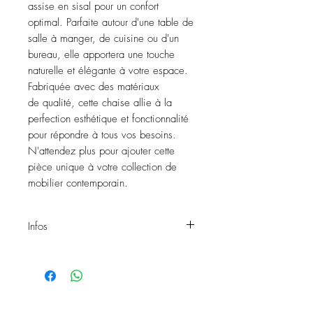
assise en sisal pour un confort
optimal. Parfaite autour d'une table de
salle à manger, de cuisine ou d'un
bureau, elle apportera une touche
naturelle et élégante à votre espace.
Fabriquée avec des matériaux
de qualité, cette chaise allie à la
perfection esthétique et fonctionnalité
pour répondre à tous vos besoins.
N'attendez plus pour ajouter cette
pièce unique à votre collection de
mobilier contemporain.
Infos
Chaise SEAGRASS
Matières: Teck brut et sisal
Hauteur d'assise: 46 cm
Réf: 544