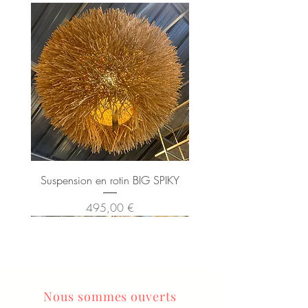
Suspension en rotin BIG SPIKY
Prix
495,00 €
Nous sommes ouverts