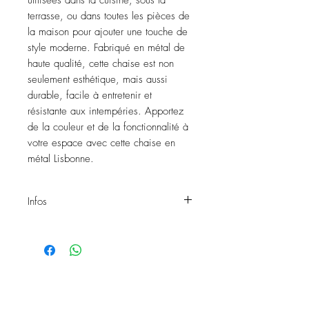
utilisées dans la cuisine, sous la 
terrasse, ou dans toutes les pièces de 
la maison pour ajouter une touche de 
style moderne. Fabriqué en métal de 
haute qualité, cette chaise est non 
seulement esthétique, mais aussi 
durable, facile à entretenir et 
résistante aux intempéries. Apportez 
de la couleur et de la fonctionnalité à 
votre espace avec cette chaise en 
métal Lisbonne.
Infos
Chaise LISBONNE YELLOW
Matière: métal
Couleur: Jaune
Exposition :Intérieur ou extérieur
Réf: 1869