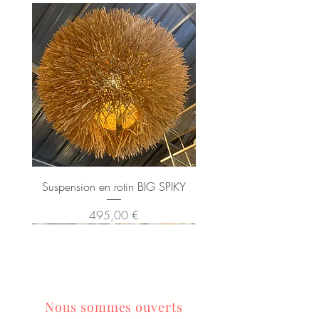
Suspension en rotin BIG SPIKY
Prix
495,00 €
Nous sommes ouverts