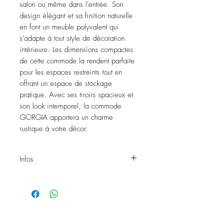
salon ou même dans l'entrée. Son 
design élégant et sa finition naturelle 
en font un meuble polyvalent qui 
s'adapte à tout style de décoration 
intérieure. Les dimensions compactes 
de cette commode la rendent parfaite 
pour les espaces restreints tout en 
offrant un espace de stockage 
pratique. Avec ses tiroirs spacieux et 
son look intemporel, la commode 
GORGIA apportera un charme 
rustique à votre décor.
Infos
Commode GORGIA
Matières : Teck
Dimensions : L.80xl.40xh.90cm
Ref : 1755