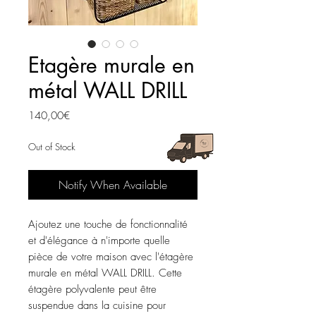
Etagère murale en
métal WALL DRILL
Price
140,00€
Out of Stock
Notify When Available
Ajoutez une touche de fonctionnalité 
et d'élégance à n'importe quelle 
pièce de votre maison avec l'étagère 
murale en métal WALL DRILL. Cette 
étagère polyvalente peut être 
suspendue dans la cuisine pour 