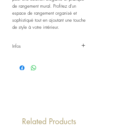
de rangement mural. Profitez d'un 
espace de rangement organisé et 
sophistiqué tout en ajoutant une touche 
de style à votre intérieur.
Infos
Etagère murale WALL DRILL
Matière: Métal
Couleur: Noire
Dimensions: H.80xl.40cm
Exposition: Intérieur
Réf: 279
Related Products