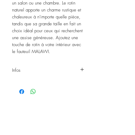
un salon ou une chambre. Le rotin
naturel apporte un charme rustique et
chaleureux à n'importe quelle pièce,
tandis que sa grande taille en fait un
choix idéal pour ceux qui recherchent
une assise généreuse. Ajoutez une
touche de rotin à votre intérieur avec
le fauteuil MALAWI.
Infos
Fauteuil MALAWI
Matière: Rotin
Dimensions: L.80xl.60xh.84cm
Exposition: Intérieur
Réf: 1532