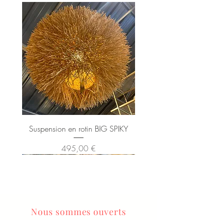
Suspension en rotin BIG SPIKY
Prix
495,00 €
Nous sommes ouverts