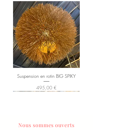
Suspension en rotin BIG SPIKY
Prix
495,00 €
Nous sommes ouverts