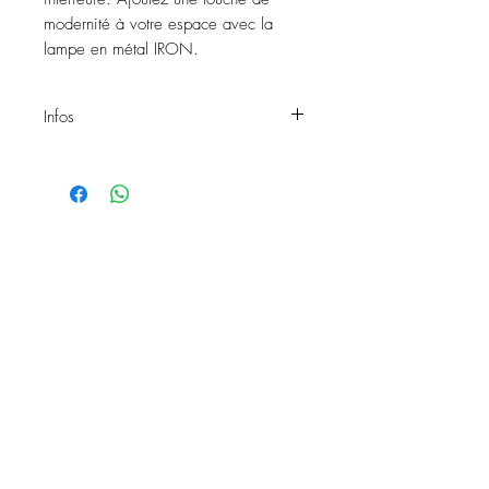
modernité à votre espace avec la
lampe en métal IRON.
Infos
Lampe IRON
Matière: Métal
Hauteur totale: 65cm
Exposition: Intérieur
Réf: 312