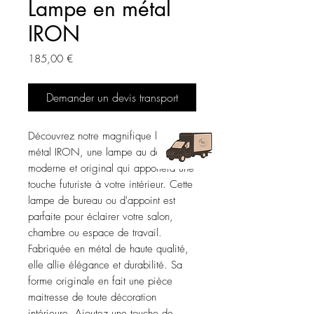
Lampe en métal
IRON
Prix
185,00 €
Demander un devis transport
Découvrez notre magnifique lampe en
métal IRON, une lampe au design
moderne et original qui apportera une
touche futuriste à votre intérieur. Cette
lampe de bureau ou d'appoint est
parfaite pour éclairer votre salon,
chambre ou espace de travail.
Fabriquée en métal de haute qualité,
elle allie élégance et durabilité. Sa
forme originale en fait une pièce
maitresse de toute décoration
intérieure. Ajoutez une touche de