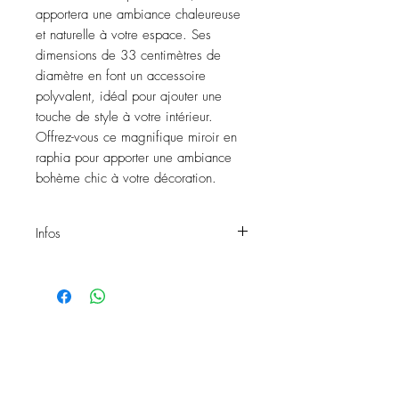
apportera une ambiance chaleureuse 
et naturelle à votre espace. Ses 
dimensions de 33 centimètres de 
diamètre en font un accessoire 
polyvalent, idéal pour ajouter une 
touche de style à votre intérieur. 
Offrez-vous ce magnifique miroir en 
raphia pour apporter une ambiance 
bohème chic à votre décoration.
Infos
Miroir EMMA D.33
Matière: raphia
Diamètre: 33cm
Réf: 763