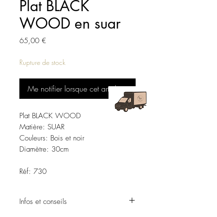
Plat BLACK
WOOD en suar
Prix
65,00 €
Rupture de stock
Me notifier lorsque cet article est disponible
Plat BLACK WOOD
Matière: SUAR
Couleurs: Bois et noir
Diamètre: 30cm
Réf: 730
Infos et conseils