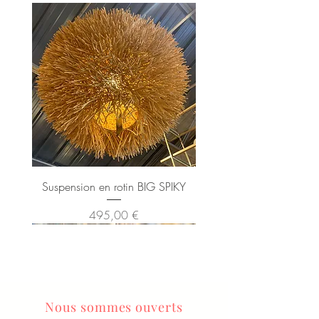
Suspension en rotin BIG SPIKY
Prix
495,00 €
Nous sommes ouverts