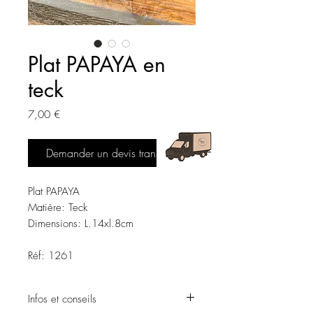
Plat PAPAYA en
teck
Prix
7,00 €
Demander un devis transport
Plat PAPAYA
Matière: Teck
Dimensions: L.14xl.8cm
Réf: 1261
Infos et conseils