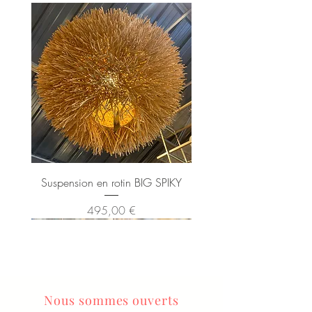
Suspension en rotin BIG SPIKY
Prix
495,00 €
Nous sommes ouverts