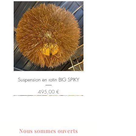
Suspension en rotin BIG SPIKY
Prix
495,00 €
Nous sommes ouverts