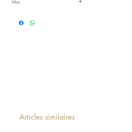
Infos
Suspension BUBBLE
Matière : Métal
Couleur: Noire
Diamètre: 51cm
Réf: 1137
Articles similaires