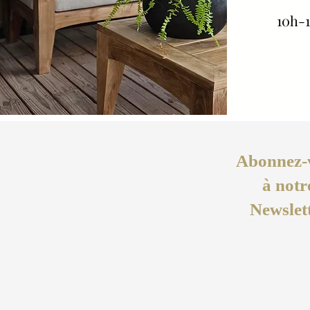
10h-1
Abonnez-
à notr
Newslet