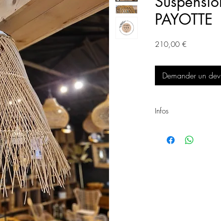
Suspension
PAYOTTE
Prix
210,00 €
Demander un devis
Infos
Suspension PAYOTTE
Matière: Rotin
Dimensions: D.70xh.90
Réf: 482