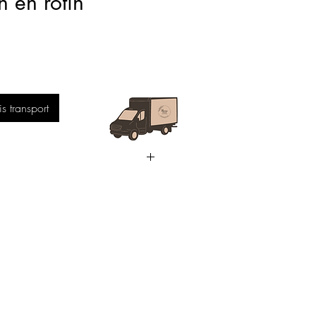
 en rotin
 transport
cm