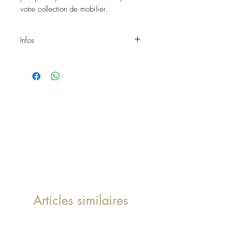
votre collection de mobilier.
Infos
Table d'appoint
Matières : métal et rotin
Dimensions : D45 x h62cm
Ref : 1916
Articles similaires