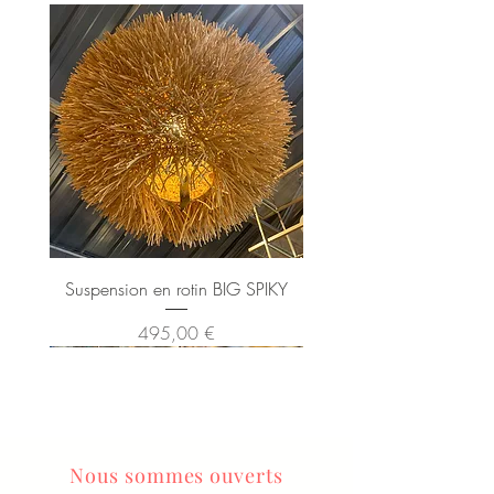
Suspension en rotin BIG SPIKY
Prix
495,00 €
Nous sommes ouverts