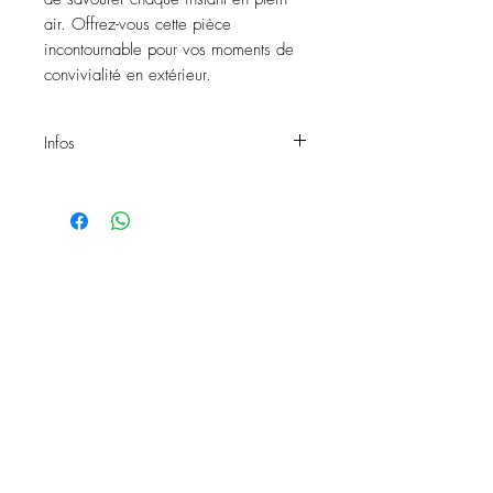
air. Offrez-vous cette pièce 
incontournable pour vos moments de 
convivialité en extérieur.
Infos
Table TIKA 200
Matières: Teck massif et métal
Dimensions: L.200xl.100cm
Capacité: 6 à 8 personnes
Forme: Rectangulaire
Exposition: Extérieur
Réf: 963
Toutes nos tables sont brutes et nécessitent
un traitement de protection.