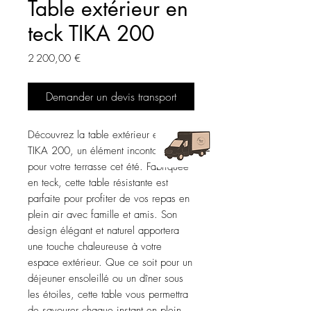
Table extérieur en
teck TIKA 200
Prix
2 200,00 €
Demander un devis transport
Découvrez la table extérieur en teck 
TIKA 200, un élément incontournable 
pour votre terrasse cet été. Fabriquée 
en teck, cette table résistante est 
parfaite pour profiter de vos repas en 
plein air avec famille et amis. Son 
design élégant et naturel apportera 
une touche chaleureuse à votre 
espace extérieur. Que ce soit pour un 
déjeuner ensoleillé ou un dîner sous 
les étoiles, cette table vous permettra 
de savourer chaque instant en plein 