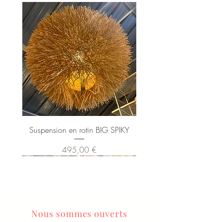
Suspension en rotin BIG SPIKY
Prix
495,00 €
Nous sommes ouverts