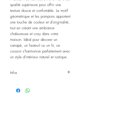
qualité supérieure pour offrir une
texture douce et confortable. Le motif
géométrique et les pompons apportent
une touche de couleur et d'originalité,
tout en créant une ambiance
chaleureuse et cosy dans votre
maison. Idéal pour décorer un
canapé, un fauteuil ou un lit, ce
coussin s'harmonise parfaitement avec
un style d'intérieur naturel et rustique.
Infos
Coussin pompons
Existe en unis ou imprimés
Matière : 100% laine
Fait main
Ref : 767