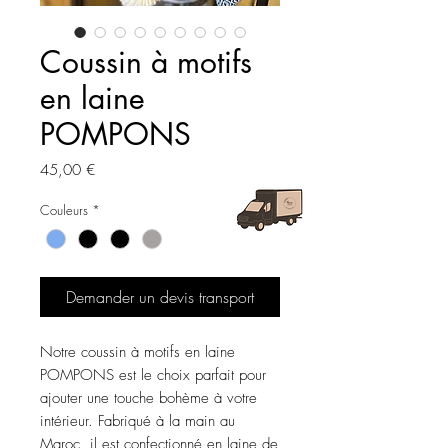
Coussin à motifs
en laine
POMPONS
Prix
45,00 €
Couleurs
*
Demander un devis transport
Notre coussin à motifs en laine
POMPONS est le choix parfait pour
ajouter une touche bohème à votre
intérieur. Fabriqué à la main au
Maroc, il est confectionné en laine de