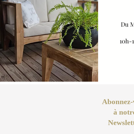
Du
M
10h-1
Abonnez-
à notr
Newslet