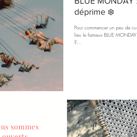
BLUE MONDAY : 3
déprime ❄️
Pour commencer un peu de cult
lieu le fameux BLUE MONDAY 
?...
us sommes
ouverts