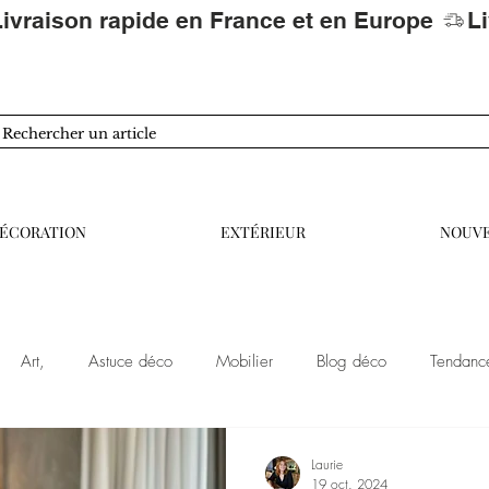
ÉCORATION
EXTÉRIEUR
NOUV
Art,
Astuce déco
Mobilier
Blog déco
Tendanc
 être
Tendances décoration
Aménagement interieur
Amé
Laurie
19 oct. 2024