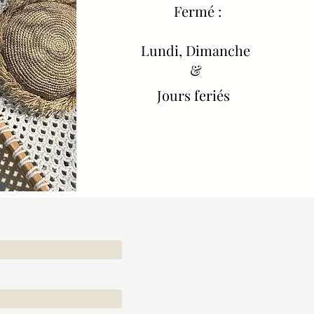
Fermé :
Lundi, Dimanche
&
Jours feriés