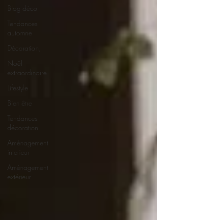
Blog déco
Tendances
automne
Décoration,
Noël
extraordinaire
Lifestyle
Bien être
Tendances
décoration
Aménagement
interieur
Aménagement
extérieur