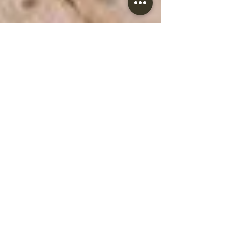
Laurie
13 déc. 2022
Table en fête !🎁
Dans quelques jours, le TOP des fêtes de fin d'année
sera donné ! Quoi de plus important que la fabuleuse
table de Noël pour réunir la...