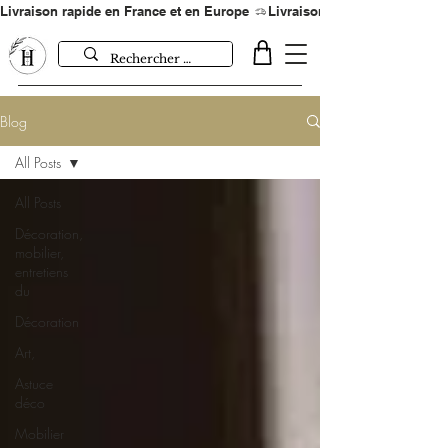
Livraison rapide en France et en Europe 
Blog
All Posts
All Posts
Décoration,
mobilier,
entretiens
du
Décoration
Art,
Astuce
déco
Mobilier