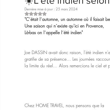
☀️L'été indien sel
Dernière mise à jour :
25 mars 2024
Aménagement interieur
Aménagement extérieur
Noté NaN étoiles sur 5.
"C´était l´automne, un automne où il faisait b
Une saison qui n´existe qu'ici en Provence,
Là-bas on l´appelle l´été indien"
Joe DASSIN avait donc raison, l'été indien n'e
gratifie de sa présence… Les journées raccourc
la limite du réel… Alors remercions le ciel et p
Chez HOME TRAVEL, nous pensons que la 