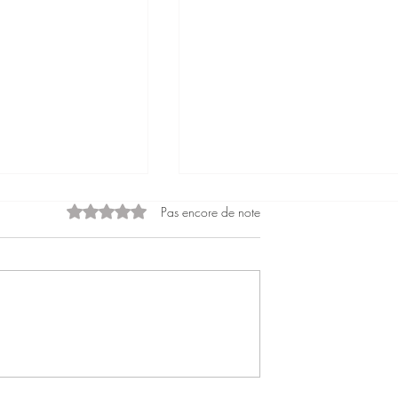
Noté 0 étoile sur 5.
Pas encore de note
cendant déco ! ♊
" Transformez votre salle à
manger : guide, astuces et
conseils "