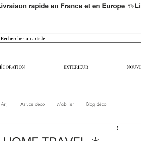
ÉCORATION
EXTÉRIEUR
NOUV
Art,
Astuce déco
Mobilier
Blog déco
Lifestyle
Bien être
Tendances décoration