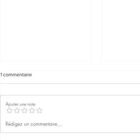
1 commentaire
Ajouter une note
Gémeaux as
Japandi, la tendance déco
Rédigez un commentaire...
qu'il vous faut.