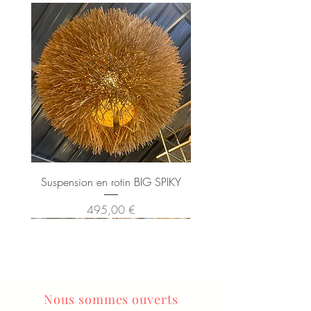
Suspension en rotin BIG SPIKY
Prix
495,00 €
Nous sommes ouverts