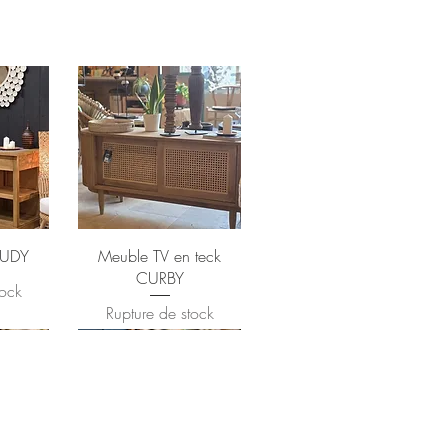
RUDY
Meuble TV en teck
CURBY
tock
Rupture de stock