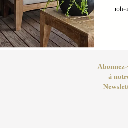
10h-1
Abonnez-
à notr
Newslet