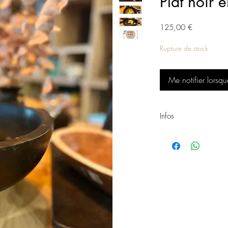
Plat noir 
Prix
125,00 €
Rupture de stock
Me notifier lorsqu
Infos
Plat DJIBRIL
Matière: Teck
Couleur: Noir
Dimensions: D.40xh.18
Réf: 2195