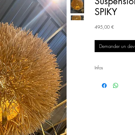
Suspensio
SPIKY
Prix
495,00 €
Demander un devis
Infos
Suspension BIG SPIKY
Matière : rotin
Dimension : D80cm
Ref : 1556