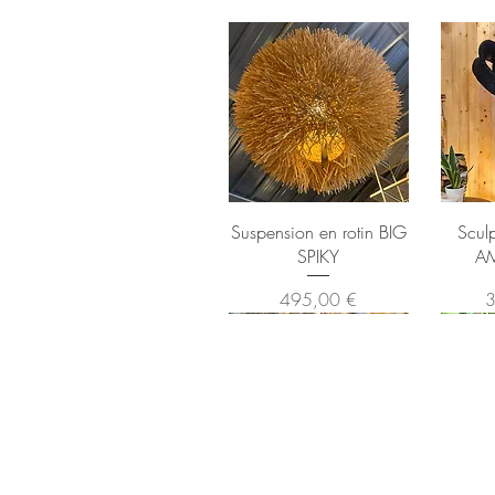
Suspension en rotin BIG
Scul
SPIKY
A
Prix
P
495,00 €
3