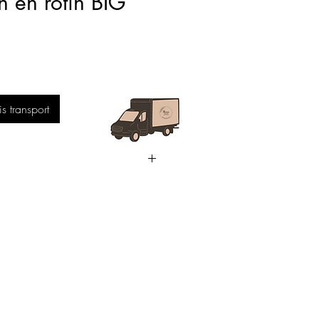
n en rotin BIG
 transport