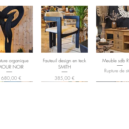
pture organique
Fauteuil design en teck
Meuble sdb 
MOUR NOIR
SMITH
Rupture de s
rix
Prix
 680,00 €
385,00 €