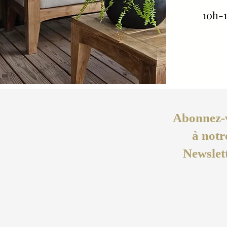
10h-1
Abonnez-
à notr
Newslet