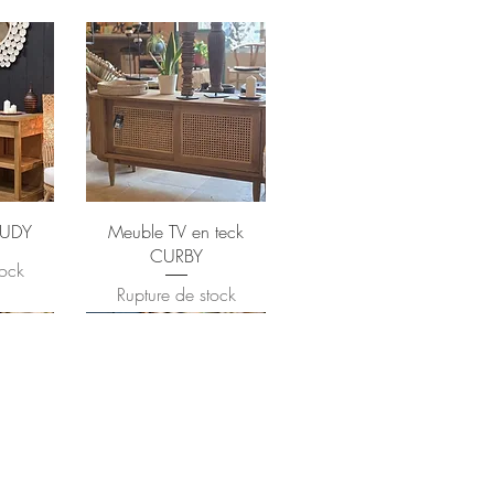
RUDY
Meuble TV en teck
CURBY
tock
Rupture de stock