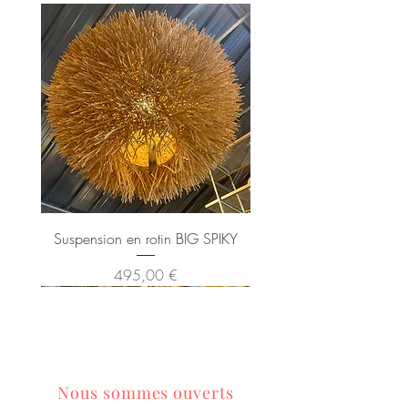
Suspension en rotin BIG SPIKY
Prix
495,00 €
Nous sommes ouverts